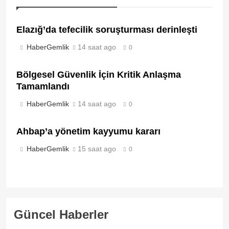
Elazığ’da tefecilik soruşturması derinleşti
HaberGemlik
14 saat ago
0
Bölgesel Güvenlik İçin Kritik Anlaşma
Tamamlandı
HaberGemlik
14 saat ago
0
Ahbap’a yönetim kayyumu kararı
HaberGemlik
15 saat ago
0
Güncel Haberler