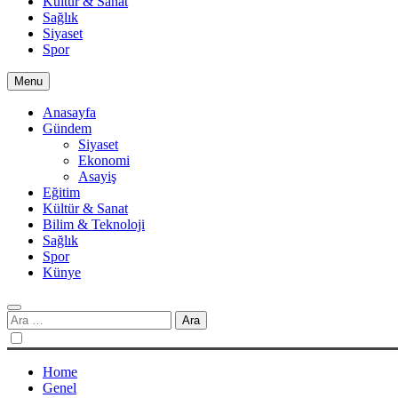
Kültür & Sanat
Sağlık
Siyaset
Spor
Menu
Anasayfa
Gündem
Siyaset
Ekonomi
Asayiş
Eğitim
Kültür & Sanat
Bilim & Teknoloji
Sağlık
Spor
Künye
Arama:
Home
Genel