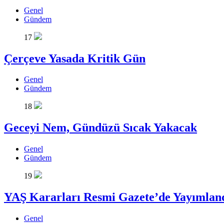
Genel
Gündem
17
Çerçeve Yasada Kritik Gün
Genel
Gündem
18
Geceyi Nem, Gündüzü Sıcak Yakacak
Genel
Gündem
19
YAŞ Kararları Resmi Gazete’de Yayımlan
Genel