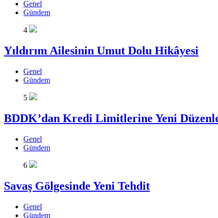
Genel
Gündem
4
Yıldırım Ailesinin Umut Dolu Hikâyesi
Genel
Gündem
5
BDDK’dan Kredi Limitlerine Yeni Düzen
Genel
Gündem
6
Savaş Gölgesinde Yeni Tehdit
Genel
Gündem