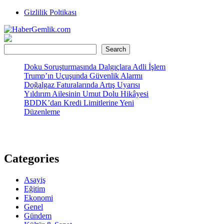
Skip
Gizlilik Poltikası
to
content
HaberGemlik.com
Gemlik'ten Haberdar Olun!
Ara
Search
Doku Soruşturmasında Dalgıçlara Adli İşlem
Trump’ın Uçuşunda Güvenlik Alarmı
Doğalgaz Faturalarında Artış Uyarısı
Yıldırım Ailesinin Umut Dolu Hikâyesi
BDDK’dan Kredi Limitlerine Yeni
Düzenleme
Categories
Asayiş
Eğitim
Ekonomi
Genel
Gündem