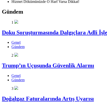
Hizmet Dökümünüzde O Harf Varsa Dikkat!
Gündem
1
Doku Soruşturmasında Dalgıçlara Adli İşl
Genel
Gündem
2
Trump’ın Uçuşunda Güvenlik Alarmı
Genel
Gündem
3
Doğalgaz Faturalarında Artış Uyarısı