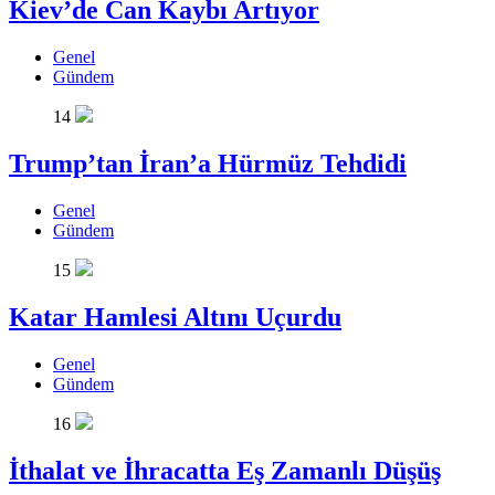
Kiev’de Can Kaybı Artıyor
Genel
Gündem
14
Trump’tan İran’a Hürmüz Tehdidi
Genel
Gündem
15
Katar Hamlesi Altını Uçurdu
Genel
Gündem
16
İthalat ve İhracatta Eş Zamanlı Düşüş