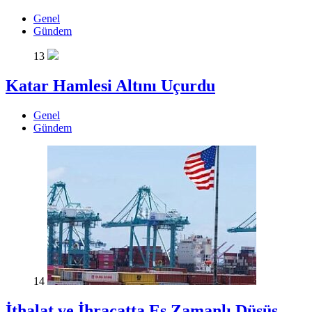
Genel
Gündem
13
Katar Hamlesi Altını Uçurdu
Genel
Gündem
14
İthalat ve İhracatta Eş Zamanlı Düşüş