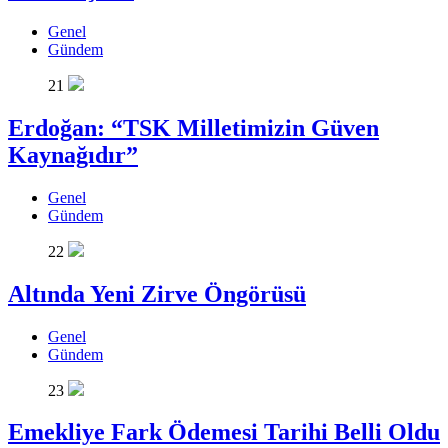
Genel
Gündem
21
Erdoğan: “TSK Milletimizin Güven
Kaynağıdır”
Genel
Gündem
22
Altında Yeni Zirve Öngörüsü
Genel
Gündem
23
Emekliye Fark Ödemesi Tarihi Belli Oldu