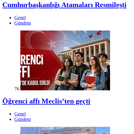
Cumhurbaşkanlığı Atamaları Resmileşti
Genel
Gündem
76
Öğrenci affı Meclis’ten geçti
Genel
Gündem