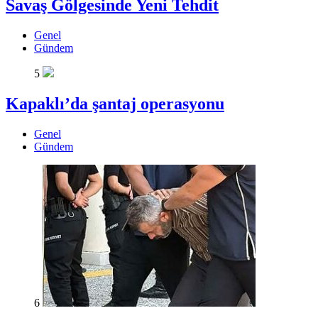
Savaş Gölgesinde Yeni Tehdit
Genel
Gündem
5
Kapaklı’da şantaj operasyonu
Genel
Gündem
6