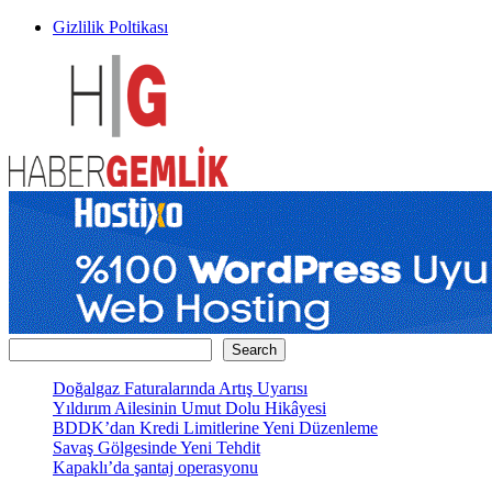
Skip
Gizlilik Poltikası
to
content
HaberGemlik.com
Gemlik'ten Haberdar Olun!
Ara
Search
Doğalgaz Faturalarında Artış Uyarısı
Yıldırım Ailesinin Umut Dolu Hikâyesi
BDDK’dan Kredi Limitlerine Yeni Düzenleme
Savaş Gölgesinde Yeni Tehdit
Kapaklı’da şantaj operasyonu