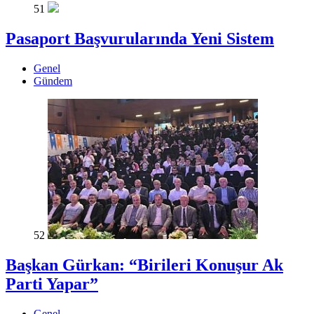
51
Pasaport Başvurularında Yeni Sistem
Genel
Gündem
52
Başkan Gürkan: “Birileri Konuşur Ak
Parti Yapar”
Genel