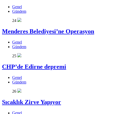
Genel
Gündem
24
Menderes Belediyesi’ne Operasyon
Genel
Gündem
25
CHP’de Edirne depremi
Genel
Gündem
26
Sıcaklık Zirve Yapıyor
Genel