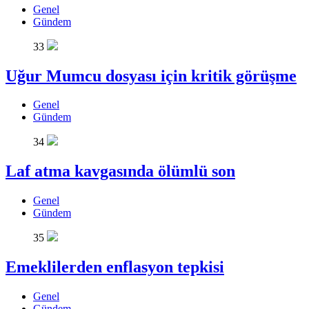
Genel
Gündem
33
Uğur Mumcu dosyası için kritik görüşme
Genel
Gündem
34
Laf atma kavgasında ölümlü son
Genel
Gündem
35
Emeklilerden enflasyon tepkisi
Genel
Gündem