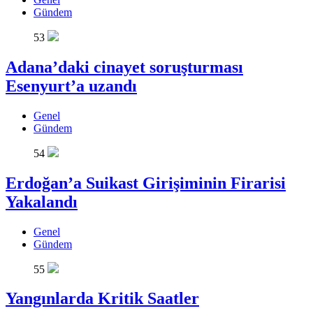
Gündem
53
Adana’daki cinayet soruşturması
Esenyurt’a uzandı
Genel
Gündem
54
Erdoğan’a Suikast Girişiminin Firarisi
Yakalandı
Genel
Gündem
55
Yangınlarda Kritik Saatler