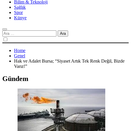
Bilim & Teknoloji
Sağlık
Spor
Künye
Arama:
Home
Genel
Hak ve Adalet Bursa; “Siyaset Artık Tek Renk Değil, Bizde
Varız!”
Gündem