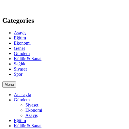
Categories
Asayiş
Eğitim
Ekonomi
Genel
Gündem
Kültür & Sanat
Sağlık
Siyaset
Spor
Menu
Anasayfa
Gündem
Siyaset
Ekonomi
Asayiş
Eğitim
Kültür & Sanat