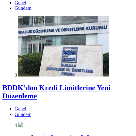
Genel
Gündem
3
BDDK’dan Kredi Limitlerine Yeni
Düzenleme
Genel
Gündem
4