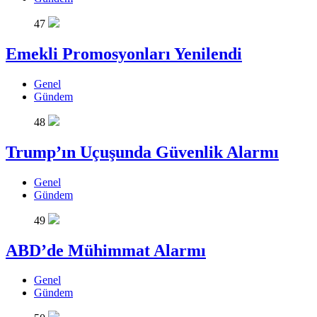
47
Emekli Promosyonları Yenilendi
Genel
Gündem
48
Trump’ın Uçuşunda Güvenlik Alarmı
Genel
Gündem
49
ABD’de Mühimmat Alarmı
Genel
Gündem