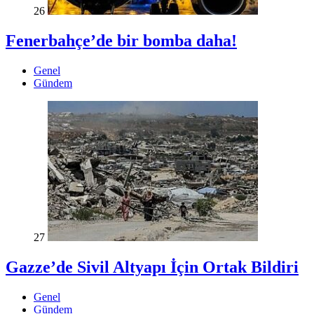
26
Fenerbahçe’de bir bomba daha!
Genel
Gündem
27
Gazze’de Sivil Altyapı İçin Ortak Bildiri
Genel
Gündem