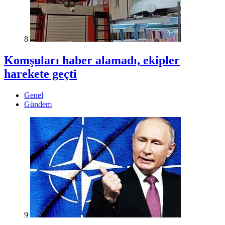
8
Komşuları haber alamadı, ekipler
harekete geçti
Genel
Gündem
9