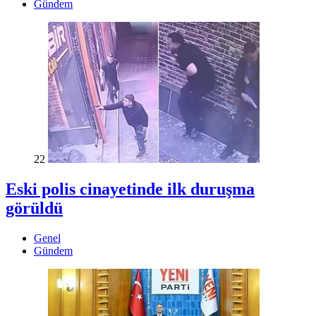
Gündem
22
Eski polis cinayetinde ilk duruşma
görüldü
Genel
Gündem