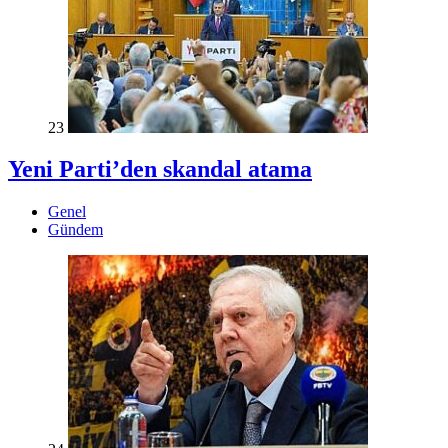
23
Yeni Parti’den skandal atama
Genel
Gündem