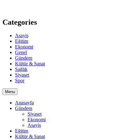
Categories
Asayiş
Eğitim
Ekonomi
Genel
Gündem
Kültür & Sanat
Sağlık
Siyaset
Spor
Menu
Anasayfa
Gündem
Siyaset
Ekonomi
Asayiş
Eğitim
Kültür & Sanat