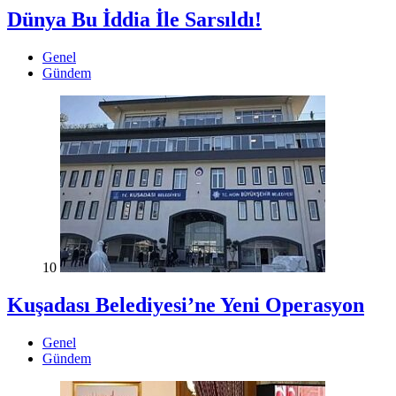
Dünya Bu İddia İle Sarsıldı!
Genel
Gündem
10
Kuşadası Belediyesi’ne Yeni Operasyon
Genel
Gündem