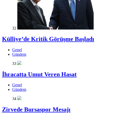
32
Külliye’de Kritik Görüşme Başladı
Genel
Gündem
33
İhracatta Umut Veren Hasat
Genel
Gündem
34
Zirvede Bursaspor Mesajı