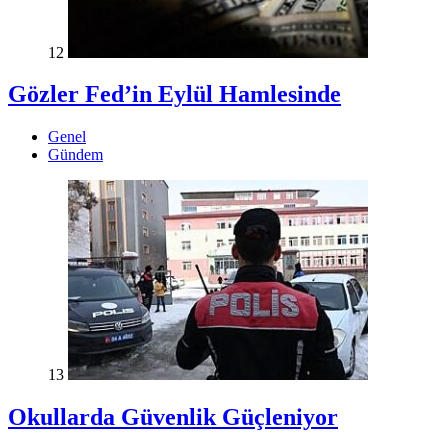
12
Gözler Fed’in Eylül Hamlesinde
Genel
Gündem
13
Okullarda Güvenlik Güçleniyor