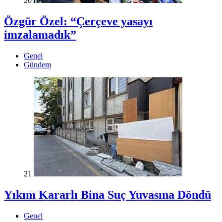
20
Özgür Özel: “Çerçeve yasayı
imzalamadık”
Genel
Gündem
21
Yıkım Kararlı Bina Suç Yuvasına Döndü
Genel