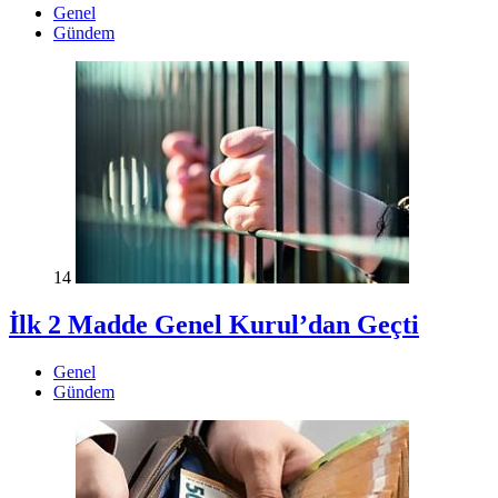
Genel
Gündem
14
İlk 2 Madde Genel Kurul’dan Geçti
Genel
Gündem