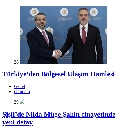
28
Türkiye’den Bölgesel Ulaşım Hamlesi
Genel
Gündem
29
Şişli’de Nilda Müge Şahin cinayetinde
yeni detay