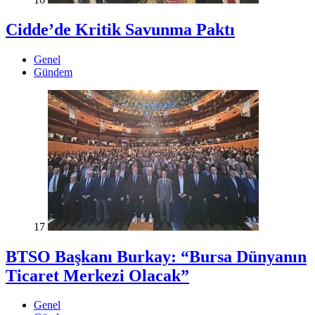
Cidde’de Kritik Savunma Paktı
Genel
Gündem
17
BTSO Başkanı Burkay: “Bursa Dünyanın
Ticaret Merkezi Olacak”
Genel