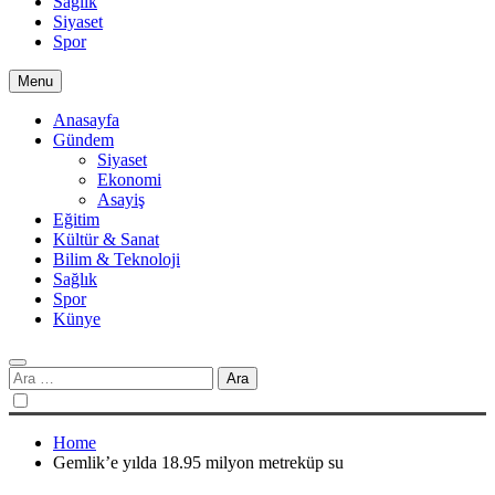
Sağlık
Siyaset
Spor
Menu
Anasayfa
Gündem
Siyaset
Ekonomi
Asayiş
Eğitim
Kültür & Sanat
Bilim & Teknoloji
Sağlık
Spor
Künye
Arama:
Home
Gemlik’e yılda 18.95 milyon metreküp su