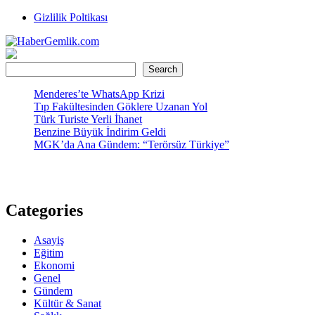
Skip
Gizlilik Poltikası
to
content
HaberGemlik.com
Gemlik'ten Haberdar Olun!
Ara
Search
Menderes’te WhatsApp Krizi
Tıp Fakültesinden Göklere Uzanan Yol
Türk Turiste Yerli İhanet
Benzine Büyük İndirim Geldi
MGK’da Ana Gündem: “Terörsüz Türkiye”
Categories
Asayiş
Eğitim
Ekonomi
Genel
Gündem
Kültür & Sanat