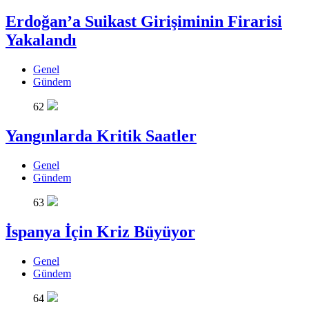
Erdoğan’a Suikast Girişiminin Firarisi
Yakalandı
Genel
Gündem
62
Yangınlarda Kritik Saatler
Genel
Gündem
63
İspanya İçin Kriz Büyüyor
Genel
Gündem
64