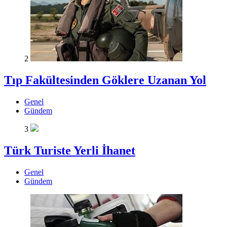
2
Tıp Fakültesinden Göklere Uzanan Yol
Genel
Gündem
3
Türk Turiste Yerli İhanet
Genel
Gündem