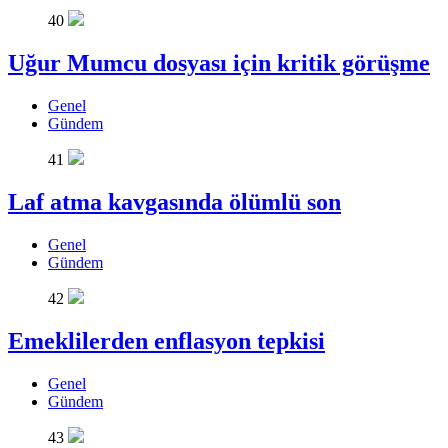
40
Uğur Mumcu dosyası için kritik görüşme
Genel
Gündem
41
Laf atma kavgasında ölümlü son
Genel
Gündem
42
Emeklilerden enflasyon tepkisi
Genel
Gündem
43