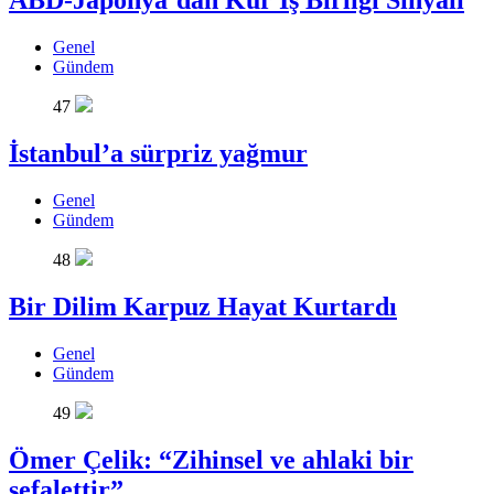
ABD-Japonya’dan Kur İş Birliği Sinyali
Genel
Gündem
47
İstanbul’a sürpriz yağmur
Genel
Gündem
48
Bir Dilim Karpuz Hayat Kurtardı
Genel
Gündem
49
Ömer Çelik: “Zihinsel ve ahlaki bir
sefalettir”