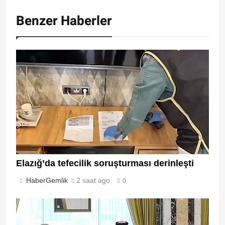
Benzer Haberler
Elazığ’da tefecilik soruşturması derinleşti
HaberGemlik
2 saat ago
0