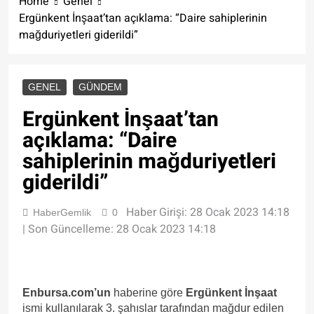
Home
Genel
Ergünkent İnşaat’tan açıklama: “Daire sahiplerinin
mağduriyetleri giderildi”
GENEL
GÜNDEM
Ergünkent İnşaat’tan
açıklama: “Daire
sahiplerinin mağduriyetleri
giderildi”
Haber Girişi: 28 Ocak 2023 14:18
HaberGemlik
0
| Son Güncelleme: 28 Ocak 2023 14:18
Enbursa.com’un
haberine göre
Ergünkent İnşaat
ismi kullanılarak 3. şahıslar tarafından mağdur edilen