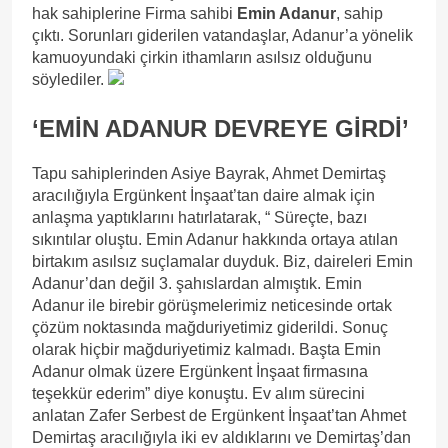
hak sahiplerine Firma sahibi
Emin Adanur
, sahip
çıktı. Sorunları giderilen vatandaşlar, Adanur’a yönelik
kamuoyundaki çirkin ithamların asılsız olduğunu
söylediler.
‘EMİN ADANUR DEVREYE GİRDİ’
Tapu sahiplerinden Asiye Bayrak, Ahmet Demirtaş
aracılığıyla Ergünkent İnşaat’tan daire almak için
anlaşma yaptıklarını hatırlatarak, “ Süreçte, bazı
sıkıntılar oluştu. Emin Adanur hakkında ortaya atılan
birtakım asılsız suçlamalar duyduk. Biz, daireleri Emin
Adanur’dan değil 3. şahıslardan almıştık. Emin
Adanur ile birebir görüşmelerimiz neticesinde ortak
çözüm noktasında mağduriyetimiz giderildi. Sonuç
olarak hiçbir mağduriyetimiz kalmadı. Başta Emin
Adanur olmak üzere Ergünkent İnşaat firmasına
teşekkür ederim” diye konuştu. Ev alım sürecini
anlatan Zafer Serbest de Ergünkent İnşaat’tan Ahmet
Demirtaş aracılığıyla iki ev aldıklarını ve Demirtaş’dan