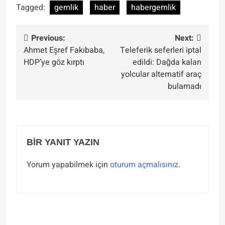
Tagged:
gemlik
haber
habergemlik
Yazı
Previous:
Next:
Ahmet Eşref Fakıbaba,
Teleferik seferleri iptal
gezinmesi
HDP’ye göz kırptı
edildi: Dağda kalan
yolcular alternatif araç
bulamadı
BIR YANIT YAZIN
Yorum yapabilmek için
oturum açmalısınız
.