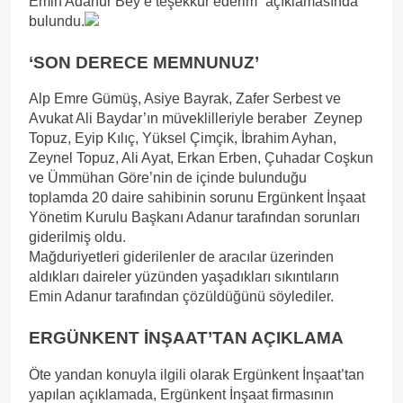
Emin Adanur Bey’e teşekkür ederim” açıklamasında
bulundu.
‘SON DERECE MEMNUNUZ’
Alp Emre Gümüş, Asiye Bayrak, Zafer Serbest ve
Avukat Ali Baydar’ın müveklilleriyle beraber Zeynep
Topuz, Eyip Kılıç, Yüksel Çimçik, İbrahim Ayhan,
Zeynel Topuz, Ali Ayat, Erkan Erben, Çuhadar Coşkun
ve Ümmühan Göre’nin de içinde bulunduğu
toplamda 20 daire sahibinin sorunu Ergünkent İnşaat
Yönetim Kurulu Başkanı Adanur tarafından sorunları
giderilmiş oldu.
Mağduriyetleri giderilenler de aracılar üzerinden
aldıkları daireler yüzünden yaşadıkları sıkıntıların
Emin Adanur tarafından çözüldüğünü söylediler.
ERGÜNKENT İNŞAAT’TAN AÇIKLAMA
Öte yandan konuyla ilgili olarak Ergünkent İnşaat’tan
yapılan açıklamada, Ergünkent İnşaat firmasının