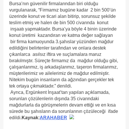
Bursa’nın güvenilir firmalarından biri olduğu
vurgulanarak, “Firmamız bugüne kadar 2 bin 500’ün
üzerinde konut ve ticari alan bitirip, sorunsuz şekilde
teslim etmiş ve halen de bin 500 civarında konut
inşaatı yapmaktadır. Bursa’ya böyle 4 binin üzerinde
konut üretimi kazandıran ve katma değer sağlayan
bir firma kamuoyunda 3.şahıslar yüzünden mağdur
edildiğini belirtenler tarafından ve onlara destek
çıkanlarca asılsız iftira ve suçlamalara maruz
bırakılmıştır. Süreçte firmamız da mağdur olduğu gibi,
çalışanlarımız, iş arkadaşlarımız, taşeron firmalarımız,
müşterilerimiz ve ailelerimiz de mağdur edilmiştir.
Nitekim bugün insanların da ağzından gerçekler tek
tek ortaya çıkmaktadır.” denildi.
Ayrıca, Ergünkent İnşaat’tan yapılan açıklamada,
sorunları çözülenlerin dışında 35 civarındaki
mağdurlarla da görüşmelerin devam ettiği ve en kısa
sürede bu şahısların da sorunlarının çözüleceği ifade
edildi.
Kaynak:
ARAHABER