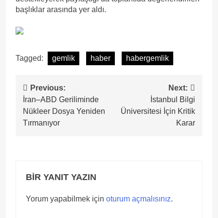
başlıklar arasında yer aldı.
Tagged:
gemlik
haber
habergemlik
Yazı
Previous:
Next:
İran–ABD Geriliminde
İstanbul Bilgi
gezinmesi
Nükleer Dosya Yeniden
Üniversitesi İçin Kritik
Tırmanıyor
Karar
BIR YANIT YAZIN
Yorum yapabilmek için
oturum açmalısınız
.