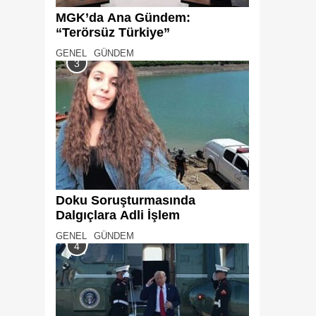
MGK’da Ana Gündem:
“Terörsüz Türkiye”
GENEL
GÜNDEM
3
Doku Soruşturmasında
Dalgıçlara Adli İşlem
GENEL
GÜNDEM
4