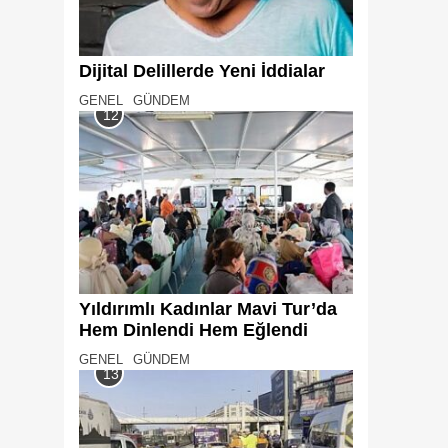
Dijital Delillerde Yeni İddialar
GENEL
GÜNDEM
12
Yıldırımlı Kadınlar Mavi Tur’da
Hem Dinlendi Hem Eğlendi
GENEL
GÜNDEM
13