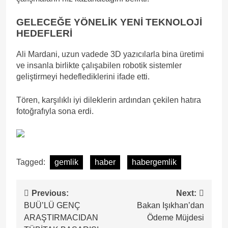
GELECEĞE YÖNELİK YENİ TEKNOLOJİ
HEDEFLERİ
Ali Mardani, uzun vadede 3D yazıcılarla bina üretimi
ve insanla birlikte çalışabilen robotik sistemler
geliştirmeyi hedeflediklerini ifade etti.
Tören, karşılıklı iyi dileklerin ardından çekilen hatıra
fotoğrafıyla sona erdi.
Tagged:
gemlik
haber
habergemlik
Yazı
Previous:
Next:
BUÜ’LÜ GENÇ
Bakan Işıkhan’dan
gezinmesi
ARAŞTIRMACIDAN
Ödeme Müjdesi