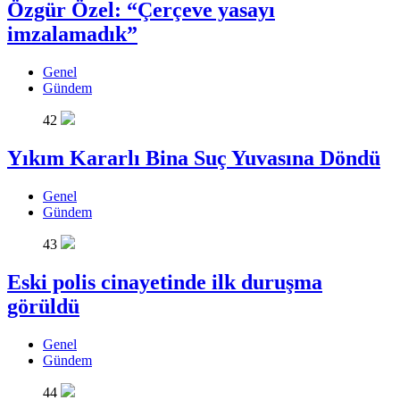
Özgür Özel: “Çerçeve yasayı
imzalamadık”
Genel
Gündem
42
Yıkım Kararlı Bina Suç Yuvasına Döndü
Genel
Gündem
43
Eski polis cinayetinde ilk duruşma
görüldü
Genel
Gündem
44