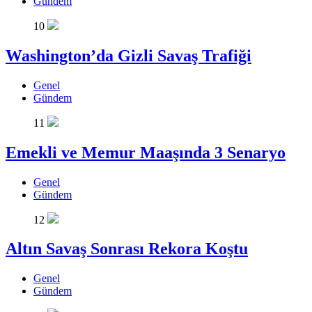
Gündem
10
Washington’da Gizli Savaş Trafiği
Genel
Gündem
11
Emekli ve Memur Maaşında 3 Senaryo
Genel
Gündem
12
Altın Savaş Sonrası Rekora Koştu
Genel
Gündem