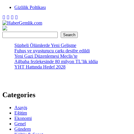
Skip
Gizlilik Poltikası
to
content
HaberGemlik.com
Gemlik'ten Haberdar Olun!
Ara
Search
Şüpheli Ölümlerde Yeni Gelişme
Fuhuş ve uyuşturucu çarkı deşifre edildi
Yeni Gazi Düzenlemesi Meclis’te
Ağbaba fezlekesinde 80 milyon TL’lik iddia
YHT Hattında Hedef 2028
Categories
Asayiş
Eğitim
Ekonomi
Genel
Gündem