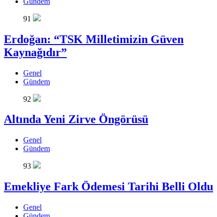
Gündem
91
Erdoğan: “TSK Milletimizin Güven
Kaynağıdır”
Genel
Gündem
92
Altında Yeni Zirve Öngörüsü
Genel
Gündem
93
Emekliye Fark Ödemesi Tarihi Belli Oldu
Genel
Gündem