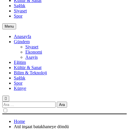
Kültür & Sanat
Sağlık
Siyaset
Spor
Menu
Anasayfa
Gündem
Siyaset
Ekonomi
Asayiş
Eğitim
Kültür & Sanat
Bilim & Teknoloji
Sağlık
Spor
Künye
Arama:
Home
Atıl inşaat batakhaneye döndü