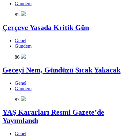
Gündem
85
Çerçeve Yasada Kritik Gün
Genel
Gündem
86
Geceyi Nem, Gündüzü Sıcak Yakacak
Genel
Gündem
87
YAŞ Kararları Resmi Gazete’de
Yayımlandı
Genel