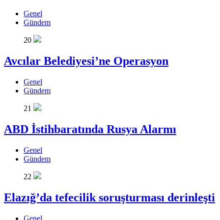
Genel
Gündem
20
Avcılar Belediyesi’ne Operasyon
Genel
Gündem
21
ABD İstihbaratında Rusya Alarmı
Genel
Gündem
22
Elazığ’da tefecilik soruşturması derinleşti
Genel