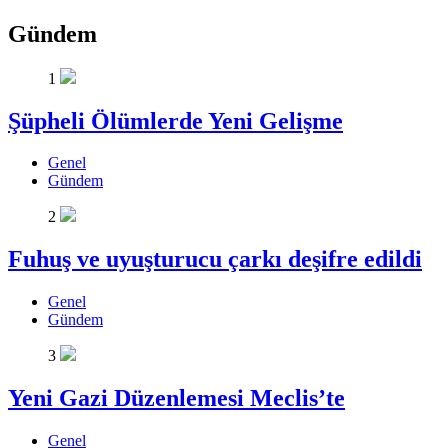
Gündem
1
Şüpheli Ölümlerde Yeni Gelişme
Genel
Gündem
2
Fuhuş ve uyuşturucu çarkı deşifre edildi
Genel
Gündem
3
Yeni Gazi Düzenlemesi Meclis’te
Genel