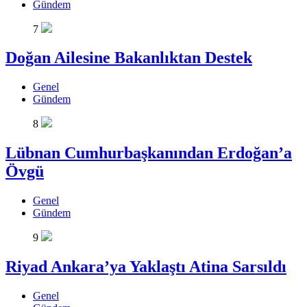
Gündem
7
Doğan Ailesine Bakanlıktan Destek
Genel
Gündem
8
Lübnan Cumhurbaşkanından Erdoğan’a
Övgü
Genel
Gündem
9
Riyad Ankara’ya Yaklaştı Atina Sarsıldı
Genel