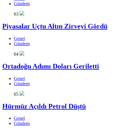
Gündem
63
Piyasalar Uçtu Altın Zirveyi Gördü
Genel
Gündem
64
Ortadoğu Adımı Doları Geriletti
Genel
Gündem
65
Hürmüz Açıldı Petrol Düştü
Genel
Gündem