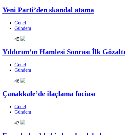
Yeni Parti’den skandal atama
Genel
Gündem
45
Yıldırım’ın Hamlesi Sonrası İlk Gözaltı
Genel
Gündem
46
Çanakkale’de ilaçlama faciası
Genel
Gündem
47