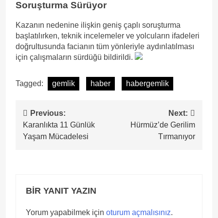
Soruşturma Sürüyor
Kazanın nedenine ilişkin geniş çaplı soruşturma
başlatılırken, teknik incelemeler ve yolcuların ifadeleri
doğrultusunda facianın tüm yönleriyle aydınlatılması
için çalışmaların sürdüğü bildirildi.
Tagged:
gemlik
haber
habergemlik
Yazı
Previous:
Next:
Karanlıkta 11 Günlük
Hürmüz’de Gerilim
gezinmesi
Yaşam Mücadelesi
Tırmanıyor
BIR YANIT YAZIN
Yorum yapabilmek için
oturum açmalısınız
.