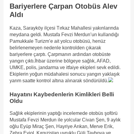
Bariyerlere Çarpan Otobüs Alev
Aldı
Kaza, Sarayköy ilçesi Tırkaz Mahallesi yakınlarında
meydana geldi. Mustafa Fevzi Merdun’un kullandığı
Pamukkale Turizm’e ait yolcu otobüsü, henüz
belirlenemeyen nedenle kontrolden çıkarak
bariyerlere çarptı. Çarpmanın ardından otobüste
yangın çıktı.İhbar üzerine bölgeye sağlık, AFAD,
UMKE, polis, jandarma ve itfaiye ekipleri sevk edildi.
Ekiplerin yoğun müdahalesi sonucu yangın yaklaşık
yarım saatte kontrol altına alınarak söndürüldü.
Hayatını Kaybedenlerin Kimlikleri Belli
Oldu
Sağlık ekiplerinin yaptığı incelemede otobüs şoförü
Mustafa Fevzi Merdun ile yolcular Civan Şen, 9 aylık
oğlu Eyüp Miraç Şen, Hayriye Arıkan, Merve Erik,
Zehra Eyiol, Kırgızistan uyruklu Güli Tayboya ve