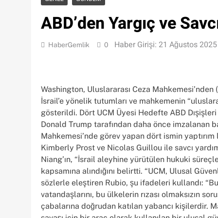
ABD’den Yargıç ve Savcı
Haber Girişi: 21 Ağustos 2025
HaberGemlik
0
Washington, Uluslararası Ceza Mahkemesi’nden (UC
İsrail’e yönelik tutumları ve mahkemenin “uluslar
gösterildi. Dört UCM Üyesi Hedefte ABD Dışişleri
Donald Trump tarafından daha önce imzalanan b
Mahkemesi’nde görev yapan dört ismin yaptırım l
Kimberly Prost ve Nicolas Guillou ile savcı ya
Niang’ın, “İsrail aleyhine yürütülen hukuki süreçl
kapsamına alındığını belirtti. “UCM, Ulusal Güve
sözlerle eleştiren Rubio, şu ifadeleri kullandı: “
vatandaşlarını, bu ülkelerin rızası olmaksızın so
çabalarına doğrudan katılan yabancı kişilerdir. M
savaşı için bir araç olarak kullanılan bir ulusal g