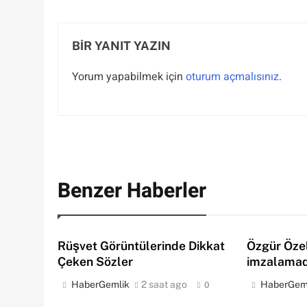
BIR YANIT YAZIN
Yorum yapabilmek için
oturum açmalısınız
.
Benzer Haberler
Rüşvet Görüntülerinde Dikkat
Özgür Özel
Çeken Sözler
imzalamad
HaberGemlik
2 saat ago
HaberGem
0