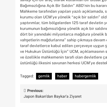
Bağımsızlığına Açık Bir Saldırı” ABD’nin bu karar
Mahkeme tarafından yapılan yazılı açıklamada, söz
kurumu olan UCM’ye yönelik “açık bir saldırı” old
yaptırımlar, tüm bölgelerden 125 taraf devletin yet
kurumunun bağımsızlığına yönelik açık bir saldırı
dört bir yanındaki milyonlarca mağdura yönelik b
vahşetlerin mağdurlarına” sahip çıkmaya devam ed
taraf devletlerce kabul edilen çerçeveye uygun şe
ve Hukukun Üstünlüğü İçin” UCM, açıklamasının s
ve özellikle mahkemenin tarafı olan devletlere 
üstünlüğü ilkesini savunan herkesi UCM’ye dest
Tagged:
gemlik
haber
habergemlik
Yazı
Previous:
Japon Bakan’dan Baykar’a Ziyaret
gezinmesi