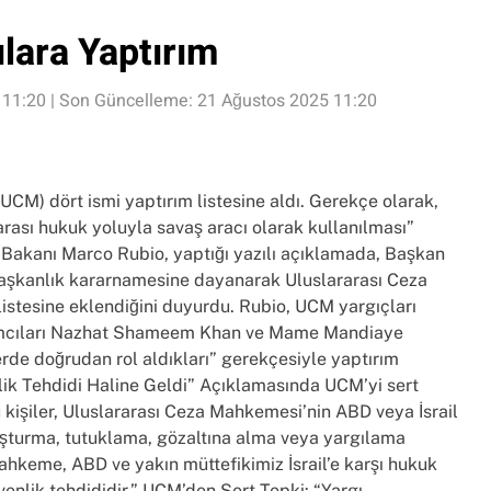
lara Yaptırım
 11:20 | Son Güncelleme: 21 Ağustos 2025 11:20
M) dört ismi yaptırım listesine aldı. Gerekçe olarak,
arası hukuk yoluyla savaş aracı olarak kullanılması”
 Bakanı Marco Rubio, yaptığı yazılı açıklamada, Başkan
aşkanlık kararnamesine dayanarak Uluslararası Ceza
istesine eklendiğini duyurdu. Rubio, UCM yargıçları
rdımcıları Nazhat Shameem Khan ve Mame Mandiaye
erde doğrudan rol aldıkları” gerekçesiyle yaptırım
nlik Tehdidi Haline Geldi” Açıklamasında UCM’yi sert
Bu kişiler, Uluslararası Ceza Mahkemesi’nin ABD veya İsrail
ruşturma, tutuklama, gözaltına alma veya yargılama
ahkeme, ABD ve yakın müttefikimiz İsrail’e karşı hukuk
üvenlik tehdididir.” UCM’den Sert Tepki: “Yargı