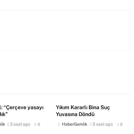
: “Çerçeve yasayı
Yıkım Kararlı Bina Suç
ık”
Yuvasına Döndü
lik
2 saat ago
HaberGemlik
3 saat ago
0
0