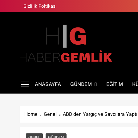
Skip
Gizlilik Poltikası
to
content
HaberGemlik.com
Gemlik'ten Haberdar Olun!
ANASAYFA
GÜNDEM
EĞITIM
K
Home
Genel
ABD’den Yargıç ve Savcılara Yaptı
GENEL
GÜNDEM