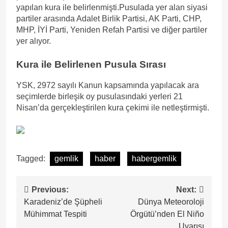
yapılan kura ile belirlenmişti.Pusulada yer alan siyasi
partiler arasında Adalet Birlik Partisi, AK Parti, CHP,
MHP, İYİ Parti, Yeniden Refah Partisi ve diğer partiler
yer alıyor.
Kura ile Belirlenen Pusula Sırası
YSK, 2972 sayılı Kanun kapsamında yapılacak ara
seçimlerde birleşik oy pusulasındaki yerleri 21
Nisan’da gerçekleştirilen kura çekimi ile netleştirmişti.
Tagged:
gemlik
haber
habergemlik
Yazı
Previous:
Next:
Karadeniz’de Şüpheli
Dünya Meteoroloji
gezinmesi
Mühimmat Tespiti
Örgütü’nden El Niño
Uyarısı