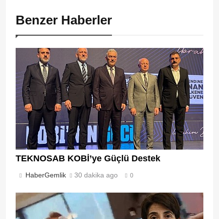
Benzer Haberler
TEKNOSAB KOBİ’ye Güçlü Destek
HaberGemlik
30 dakika ago
0