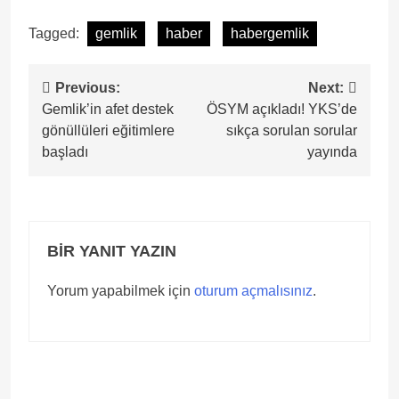
Tagged:
gemlik
haber
habergemlik
Yazı
Previous:
Next:
Gemlik’in afet destek
ÖSYM açıkladı! YKS’de
gezinmesi
gönüllüleri eğitimlere
sıkça sorulan sorular
başladı
yayında
BIR YANIT YAZIN
Yorum yapabilmek için
oturum açmalısınız
.