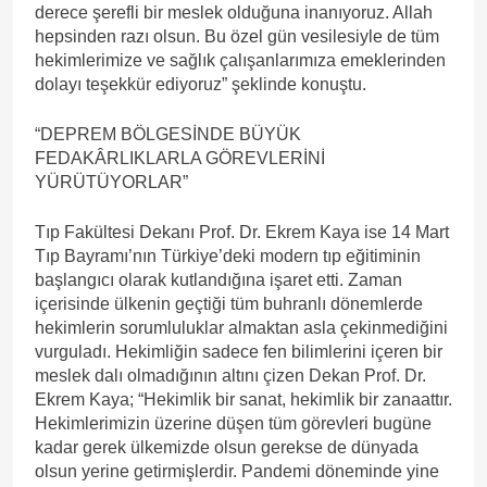
derece şerefli bir meslek olduğuna inanıyoruz. Allah
hepsinden razı olsun. Bu özel gün vesilesiyle de tüm
hekimlerimize ve sağlık çalışanlarımıza emeklerinden
dolayı teşekkür ediyoruz” şeklinde konuştu.
“DEPREM BÖLGESİNDE BÜYÜK
FEDAKÂRLIKLARLA GÖREVLERİNİ
YÜRÜTÜYORLAR”
Tıp Fakültesi Dekanı Prof. Dr. Ekrem Kaya ise 14 Mart
Tıp Bayramı’nın Türkiye’deki modern tıp eğitiminin
başlangıcı olarak kutlandığına işaret etti. Zaman
içerisinde ülkenin geçtiği tüm buhranlı dönemlerde
hekimlerin sorumluluklar almaktan asla çekinmediğini
vurguladı. Hekimliğin sadece fen bilimlerini içeren bir
meslek dalı olmadığının altını çizen Dekan Prof. Dr.
Ekrem Kaya; “Hekimlik bir sanat, hekimlik bir zanaattır.
Hekimlerimizin üzerine düşen tüm görevleri bugüne
kadar gerek ülkemizde olsun gerekse de dünyada
olsun yerine getirmişlerdir. Pandemi döneminde yine